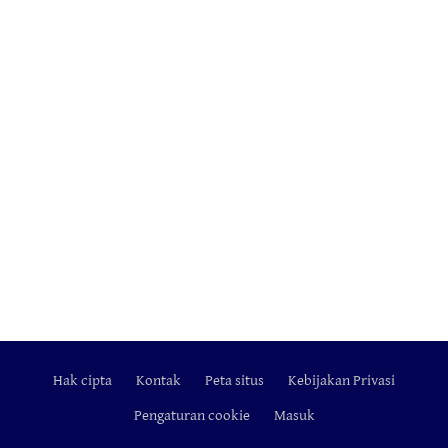
Hak cipta
Kontak
Peta situs
Kebijakan Privasi
Footer
Pengaturan cookie
Masuk