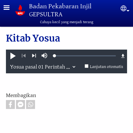
Lompat ke isi utama
Badan Pekabaran Injil
Sel
GEPSULTRA
Cahaya kecil yang menjadi terang
Kitab Yosua
Loaded
:
Putar
Bisu
0.27%
Sebelumnya
Selanjutnya
Lanjutan otomatis
Membagikan